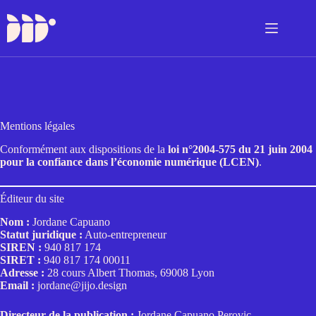
Passer
au
contenu
Mentions légales
Conformément aux dispositions de la
loi n°2004-575 du 21 juin 2004
pour la confiance dans l’économie numérique (LCEN)
.
Éditeur du site
Nom :
Jordane Capuano
Statut juridique :
Auto-entrepreneur
SIREN :
940 817 174
SIRET :
940 817 174 00011
Adresse :
28 cours Albert Thomas, 69008 Lyon
Email :
jordane@jijo.design
Directeur de la publication :
Jordane Capuano Perovic